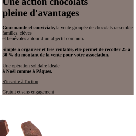
Une action chocolats
pleine d'avantages
Gourmande et conviviale,
la vente groupée de chocolats rassemble
familles, élèves
et bénévoles autour d’un objectif commun.
Simple à organiser et très rentable, elle permet de récolter 25 à
30 % du montant de la vente pour votre association.
Une opération solidaire idéale
à Noël comme à Pâques.
S'inscrire à l'action
Gratuit et sans engagement