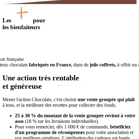
Les
pour
les bienfaiteurs
ion française
ieux chocolats
fabriqués en France,
dans de
jolis coffrets,
à offrir ou à
Une action très rentable
et
généreuse
Mener l'action Chocolats, c'est choisir
une vente groupée qui plaît
à tous, et la meilleure des recettes pour collecter des fonds.
25 à 30 % du montant de la vente groupée revient à votre
asso
(18 % sur les livraisons individuelles).
Pour vous remercier, dès 1 000 € de commande,
bénéficiez
d'un programme de récompenses
pour votre association et
vos meilleurs vendeurs. L'attribution des cadeaux est basée