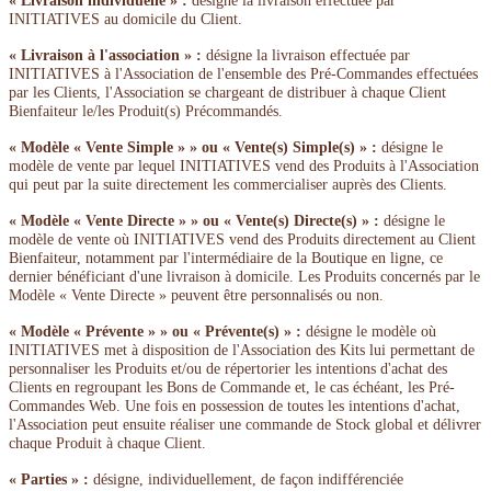
« Livraison individuelle » :
désigne la livraison effectuée par
INITIATIVES au domicile du Client.
« Livraison à l'association » :
désigne la livraison effectuée par
INITIATIVES à l'Association de l'ensemble des Pré-Commandes effectuées
par les Clients, l'Association se chargeant de distribuer à chaque Client
Bienfaiteur le/les Produit(s) Précommandés.
« Modèle « Vente Simple » » ou « Vente(s) Simple(s) » :
désigne le
modèle de vente par lequel INITIATIVES vend des Produits à l'Association
qui peut par la suite directement les commercialiser auprès des Clients.
« Modèle « Vente Directe » » ou « Vente(s) Directe(s) » :
désigne le
modèle de vente où INITIATIVES vend des Produits directement au Client
Bienfaiteur, notamment par l'intermédiaire de la Boutique en ligne, ce
dernier bénéficiant d'une livraison à domicile. Les Produits concernés par le
Modèle « Vente Directe » peuvent être personnalisés ou non.
« Modèle « Prévente » » ou « Prévente(s) » :
désigne le modèle où
INITIATIVES met à disposition de l'Association des Kits lui permettant de
personnaliser les Produits et/ou de répertorier les intentions d'achat des
Clients en regroupant les Bons de Commande et, le cas échéant, les Pré-
Commandes Web. Une fois en possession de toutes les intentions d'achat,
l'Association peut ensuite réaliser une commande de Stock global et délivrer
chaque Produit à chaque Client.
« Parties » :
désigne, individuellement, de façon indifférenciée