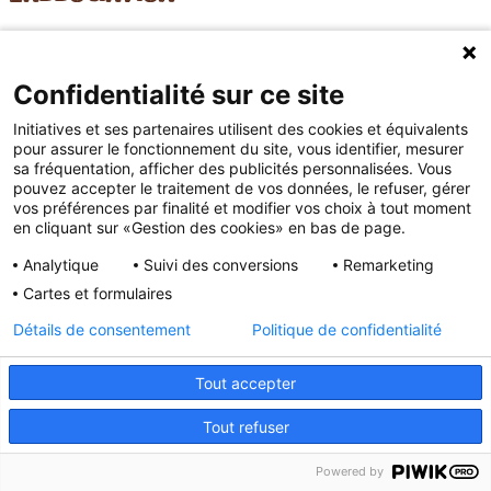
L'Association peut répertorier les Pré-Commandes se rattachant à
l'Opération en utilisant le tableau de bord fourni dans l'Espace Organisateur.
Confidentialité sur ce site
Ainsi, son tableau de bord récapitule l'ensemble des informations relatives à
Initiatives et ses partenaires utilisent des cookies et équivalents
l'Opération mise en place par l'Association :
pour assurer le fonctionnement du site, vous identifier, mesurer
sa fréquentation, afficher des publicités personnalisées. Vous
Pré-Commandes de l'Opération : Pré-Commandes reçues (Pré-
pouvez accepter le traitement de vos données, le refuser, gérer
Commandes Web et Bons de Commande (format « papier »)), taux de
vos préférences par finalité et modifier vos choix à tout moment
commande (nombre de Pré-Commandes sur le nombre total de
en cliquant sur «Gestion des cookies» en bas de page.
participants), date de fin de collecte des Pré-Commandes ;
Commande récapitulative en cours : nombre de Produits, montant total
Analytique
Suivi des conversions
Remarketing
des ventes, bénéfices estimés, montant à régler auprès d'INITIATIVES.
Cartes et formulaires
L'Association peut ensuite, à tout moment, réaliser sa commande définitive
Détails de consentement
Politique de confidentialité
d'un Stock de Produits pour son propre compte.
L'Association est invitée à vérifier le contenu de sa commande (y compris la
Tout accepter
quantité et les références des Produits commandés, l'adresse de facturation,
le moyen de paiement et le prix) avant de valider son contenu.
Tout refuser
Powered by
10.1. Caractéristique des produits